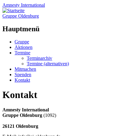
Amnesty
International
Gruppe Oldenburg
Hauptmenü
Zum
Gruppe
Inhalt
Aktionen
springen
Termine
Terminarchiv
Termine (alternativen)
Mitmachen
Spenden
Kontakt
Kontakt
Amnesty International
Gruppe Oldenburg
(1092)
26121 Oldenburg