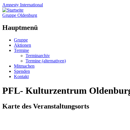
Amnesty
International
Gruppe Oldenburg
Hauptmenü
Zum
Gruppe
Inhalt
Aktionen
springen
Termine
Terminarchiv
Termine (alternativen)
Mitmachen
Spenden
Kontakt
PFL- Kulturzentrum Oldenbur
Karte des Veranstaltungsorts